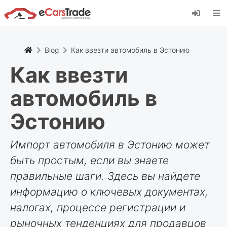
Установите веб-приложение eCarsTrade,
добавьте его на главный экран и получайте
мгновенные обновления.
Установить
Отмена
Blog
Как ввезти автомобиль в Эстонию
Как ввезти
автомобиль в
Эстонию
Импорт автомобиля в Эстонию может
быть простым, если вы знаете
правильные шаги. Здесь вы найдете
информацию о ключевых документах,
налогах, процессе регистрации и
рыночных тенденциях для продавцов