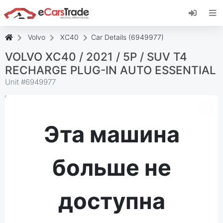
Установите веб-приложение eCarsTrade,
добавьте его на главный экран и получайте
мгновенные обновления.
Volvo
XC40
Car Details (6949977)
Установить
Отмена
VOLVO XC40 / 2021 / 5P / SUV T4
RECHARGE PLUG-IN AUTO ESSENTIAL
Unit #
6949977
Эта машина
больше не
доступна