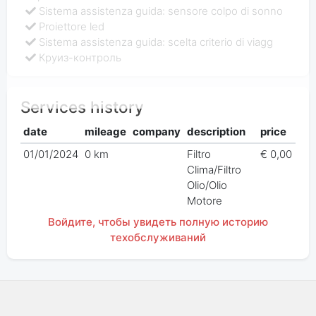
Sistema assistenza guida: sensore colpo di sonno
Proiettore led
Sistema assistenza guida: scelta criterio di viagg
Круиз-контроль
Services history
date
mileage
company
description
price
01/01/2024
0 km
Filtro
€ 0,00
Clima/Filtro
Olio/Olio
Motore
Войдите, чтобы увидеть полную историю
техобслуживаний