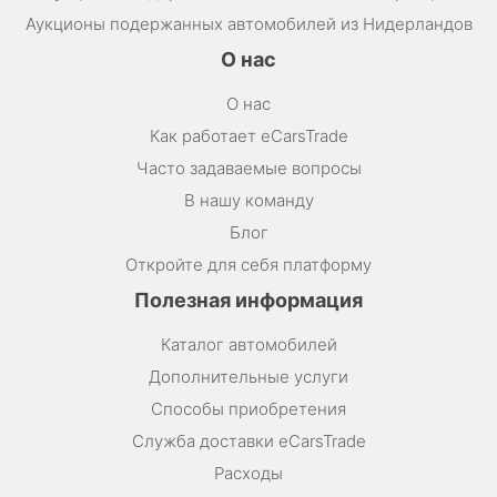
Аукционы подержанных автомобилей из Нидерландов
О нас
О нас
Как работает eCarsTrade
Часто задаваемые вопросы
В нашу команду
Блог
Откройте для себя платформу
Полезная информация
Каталог автомобилей
Дополнительные услуги
Способы приобретения
Служба доставки eCarsTrade
Расходы