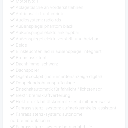
Motortyp: 1
Ablagetasche an vordersitzlehnen
Antriebsart: frontantrieb
Audiosystem: radio rds
Außenspiegel phantom black
Außenspiegel elektr. anklappbar
Außenspiegel elektr. verstell- und heizbar
Beide
Blinkleuchten led in außenspiegel integriert
Bremsassistent
Dachhimmel schwarz
Dachspoiler
Digital cockpit (instrumentenanzeige digital)
Doppelendrohr auspuffanlage
Einschaltautomatik für fahrlicht / lichtsensor
Elektr. bremskraftverteilung
Elektron. stabilitätskontrolle (esc) mit bremsassi
Fahrassistenz-system: aufmerksamkeits-assistent
Fahrassistenz-system: autonome
notbremsfunktion in
Fahrassistenz-system: berganfahrhilfe