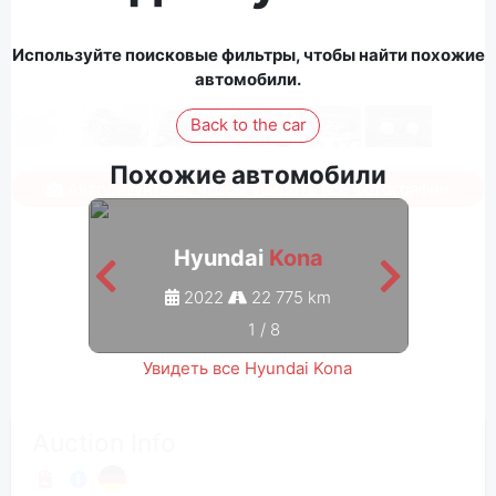
Используйте поисковые фильтры, чтобы найти похожие
автомобили.
Back to the car
Похожие автомобили
Авторизуйтесь, чтобы увидеть все фотографии
Hyundai
Kona
2022
22 775 km
1
/
8
Увидеть все Hyundai Kona
Auction Info