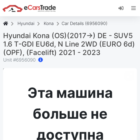
Установите веб-приложение eCarsTrade,
добавьте его на главный экран и получайте
мгновенные обновления.
Hyundai
Kona
Car Details (6956090)
Установить
Отмена
Hyundai Kona (OS)(2017->) DE - SUV5
1.6 T-GDI EU6d, N Line 2WD (EURO 6d)
(OPF), (Facelift) 2021 - 2023
Unit #
6956090
Эта машина
больше не
доступна