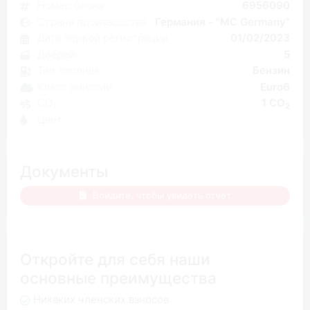
Номер блока
6956090
Страна производства
Германия - "MC Germany"
Дата первой регистрации
01/02/2023
Дверей
5
Тип топлива
Бензин
Класс эмиссии
Euro6
CO₂
1 CO
2
Цвет
Документы
Войдите, чтобы увидеть отчёт
Откройте для себя наши
основные преимущества
Никаких членских взносов