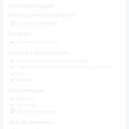
Комплектация
Высокоценные варианты
Штатная навигация
Комфорт
Система старт-стоп
Защита и безопасность
Антиблокировочная система (ABS)
Подушки безопасности: Передняя, боковая и
другие
Изофикс
Мультимедиа
Bluetooth
CD-плеер
Штатная навигация
Другие варианты