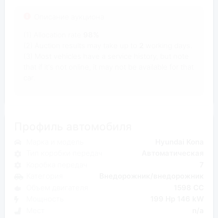
Описание аукциона
(1) Allocation rate
98%
(2) Auction results may take up to
2
working days.
(3) Most vehicles have a service history, but note
that if it's not online, it may not be available for that
car.
Профиль автомобиля
Марка и модель
Hyundai Kona
Тип коробки передач
Автоматическая
Коробка передач
7
Категория
Внедорожник/внедорожник
Объем двигателя
1598 CC
Мощность
199 Hp 146 kW
Мест
n/a