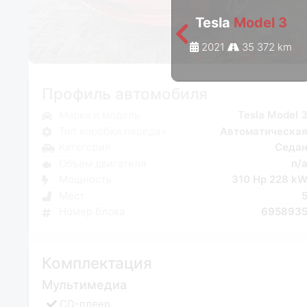
Tesla
Model 3
2021
35 372 km
Профиль автомобиля
Марка и модель
Tesla Model 
Тип коробки передач
Автоматическа
Категория
Седа
Объем двигателя
n/
Мощность
310 Hp 228 k
Мест
Номер блока
695893
Комплектация
Мультимедиа
CD-плеер