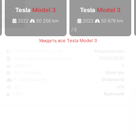
Tesla
Model 3
Tesla
Model 3
2022
50 256 km
2022
50 679 km
1
/
5
Увидеть все Tesla Model 3
3
Страна производства
Нидерланды
я
Дата первой регистрации
12/03/2021
н
Дверей
5
a
Тип топлива
Электро
W
Класс эмиссии
Onbekend
5
CO₂
n/a
5
Цвет
Красный