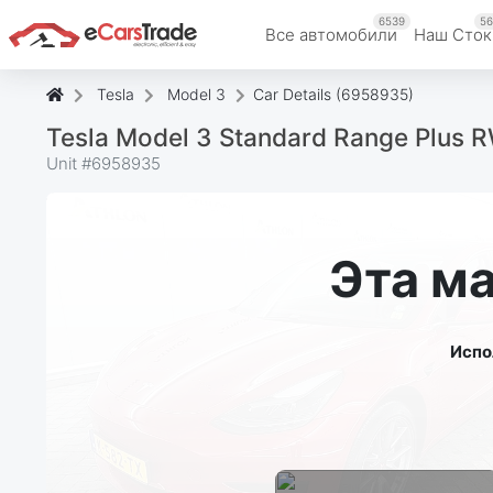
6539
56
Все автомобили
Наш Cток
Tesla
Model 3
Car Details (6958935)
Tesla Model 3 Standard Range Plus
Unit #
6958935
Эта м
Испо