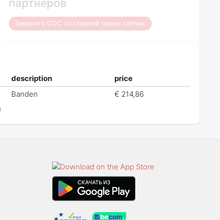
партнеров
Закажите COC со скидкой прямо сейчас
description
price
Banden
€ 214,86
й