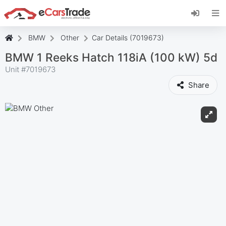
Установите веб-приложение eCarsTrade,
добавьте его на главный экран и получайте
мгновенные обновления.
BMW
Other
Car Details (7019673)
Установить
Отмена
BMW 1 Reeks Hatch 118iA (100 kW) 5d
Unit #
7019673
Share