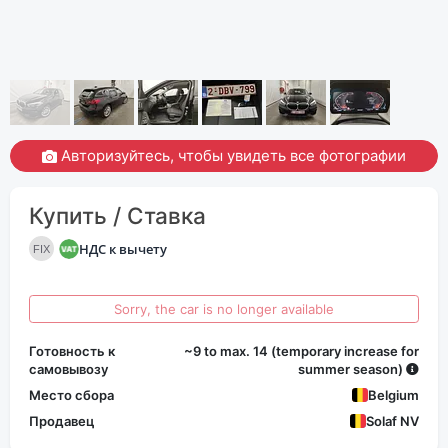
Авторизуйтесь, чтобы увидеть все фотографии
Купить / Ставка
НДС к вычету
FIX
Sorry, the car is no longer available
Готовность к
~9 to max. 14 (temporary increase for
самовывозу
summer season)
Место сбора
Belgium
Продавец
Solaf NV