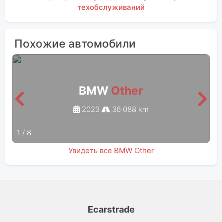
техобслуживаний
Похожие автомобили
BMW
Other
2023
36 088 km
1
/
8
Увидеть все BMW Other
Ecarstrade