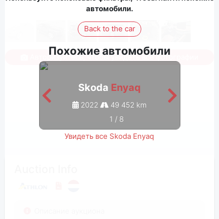
автомобили.
Back to the car
Похожие автомобили
Авторизуйтесь, чтобы увидеть все фотографии
Skoda
Enyaq
2022
49 452 km
1
/
8
Увидеть все Skoda Enyaq
Auction Info
Описание аукциона