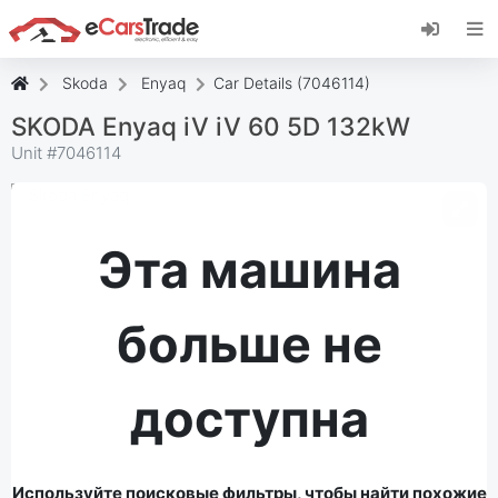
Установите веб-приложение eCarsTrade,
добавьте его на главный экран и получайте
мгновенные обновления.
Skoda
Enyaq
Car Details (7046114)
Установить
Отмена
SKODA Enyaq iV iV 60 5D 132kW
Unit #
7046114
Эта машина
больше не
доступна
Используйте поисковые фильтры, чтобы найти похожие