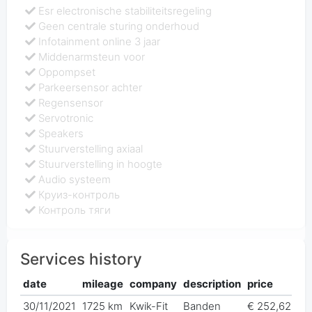
Esr electronische stabiliteitsregeling
Geen centrale sturing onderhoud
Infotainment online 3 jaar
Middenarmsteun voor
Oppompset
Parkeersensor achter
Regensensor
Servotronic
Speakers
Stuurverstelling axiaal
Stuurverstelling in hoogte
Audio systeem
Круиз-контроль
Контроль тяги
Services history
date
mileage
company
description
price
30/11/2021
1725 km
Kwik-Fit
Banden
€ 252,62