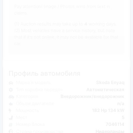
Pay attention! Image / Photos wins from text in
claims.
(1) Auction results may take up to
4
working days.
(2) Most vehicles have a service history, but note
that if it's not online, it may not be available for that
car.
Профиль автомобиля
Марка и модель
Skoda Enyaq
Тип коробки передач
Автоматическая
Категория
Внедорожник/внедорожник
Объем двигателя
n/a
Мощность
182 Hp 134 kW
Мест
5
Номер блока
7046114
Страна производства
Нидерланды