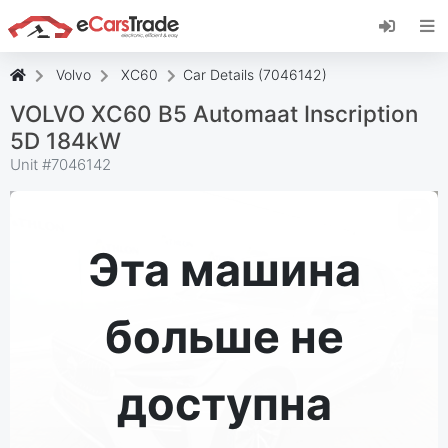
Установите веб-приложение eCarsTrade,
добавьте его на главный экран и получайте
мгновенные обновления.
Volvo
XC60
Car Details (7046142)
Установить
Отмена
VOLVO XC60 B5 Automaat Inscription
5D 184kW
Unit #
7046142
Эта машина
больше не
доступна