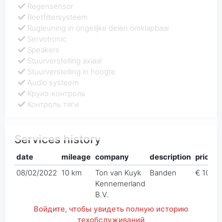
Regensensor
Roetfiltersysteem
Rugleuning in ongelijke delen omklapbaar
Servotronic
Speakers
Stuurverstelling axiaal
Stuurverstelling in hoogte
Audio systeem
Круиз-контроль
Контроль тяги
Services history
date
mileage
company
description
price
08/02/2022
10 km
Ton van Kuyk
Banden
€ 106,2
Kennemerland
B.V.
Войдите, чтобы увидеть полную историю
техобслуживаний