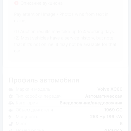
Описание аукциона
Pay attention! Image / Photos wins from text in
claims.
(1) Auction results may take up to
4
working days.
(2) Most vehicles have a service history, but note
that if it's not online, it may not be available for that
car.
Профиль автомобиля
Марка и модель
Volvo XC60
Тип коробки передач
Автоматическая
Категория
Внедорожник/внедорожник
Объем двигателя
1969 CC
Мощность
253 Hp 186 kW
Мест
5
Номер блока
7046142