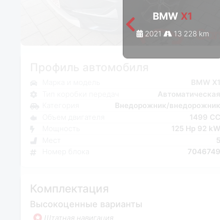
BMW
X1
2021
13 228 km
Профиль автомобиля
Марка и модель
BMW X
Тип коробки передач
Автоматическа
Категория
Внедорожник/внедорожни
Объем двигателя
1499 C
Мощность
125 Hp 92 k
Мест
Номер блока
704674
Комплектация
Высокоценные варианты
Штатная навигация