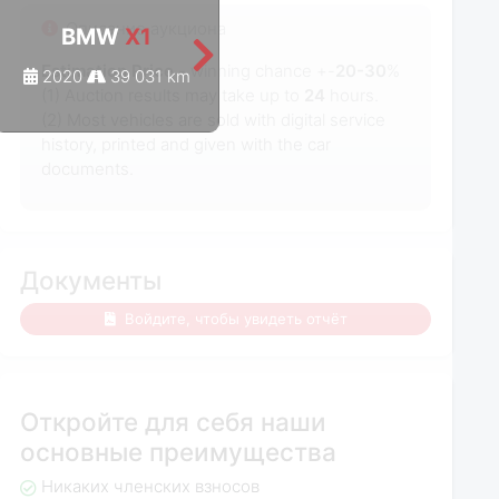
Описание аукциона
BMW
X1
BMW
X1
Estimation Price
- winning chance +-
20-30
%
2020
39 031 km
2022
39 932 km
(1) Auction results may take up to
24
hours.
(2) Most
vehicles are sold with digital service
history, printed and given with the car
documents.
Документы
Войдите, чтобы увидеть отчёт
Откройте для себя наши
основные преимущества
Никаких членских взносов