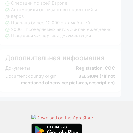
Операции по всей Европе
Автомобили от лизинговых компаний и
дилеров
Продано более 10 000 автомобилей.
2000+ проверяемых автомобилей ежедневно
Надежная экспертная документация
Дополнительная информация
Документы
Registration, COC
Document country origin
BELGIUM (*if not
mentioned otherwise: pictures/description)