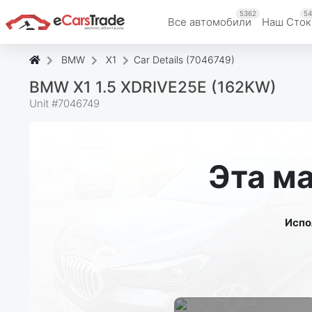
5362
54
Все автомобили
Наш Cток
BMW
X1
Car Details (7046749)
BMW X1 1.5 XDRIVE25E (162KW)
Unit #
7046749
Эта м
Испо