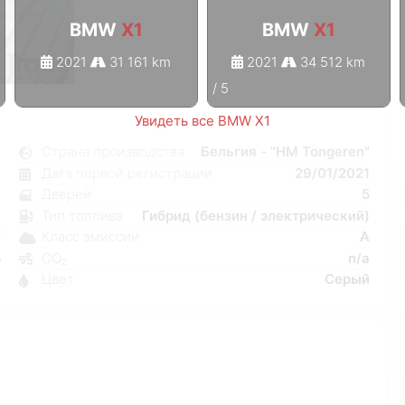
BMW
X1
BMW
X1
2021
31 161 km
2021
34 512 km
1
/
5
Увидеть все BMW X1
1
Страна производства
Бельгия - "HM Tongeren"
я
Дата первой регистрации
29/01/2021
к
Дверей
5
C
Тип топлива
Гибрид (бензин / электрический)
W
Класс эмиссии
A
5
CO₂
n/a
9
Цвет
Серый