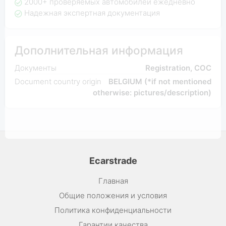
2000+ проверяемых автомобилей ежедневно
Надежная экспертная документация
Дополнительная информация
Документы
Registration, COC
Document country origin
BELGIUM (*if not mentioned
otherwise: pictures/description)
Ecarstrade
Главная
Общие положения и условия
Политика конфиденциальности
Гарантии качества