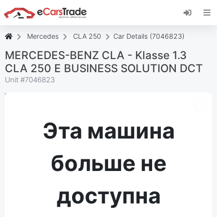
Установите веб-приложение eCarsTrade,
добавьте его на главный экран и получайте
мгновенные обновления.
Mercedes
CLA 250
Car Details (7046823)
Установить
Отмена
MERCEDES-BENZ CLA - Klasse 1.3
CLA 250 E BUSINESS SOLUTION DCT
Unit #
7046823
Эта машина
больше не
доступна