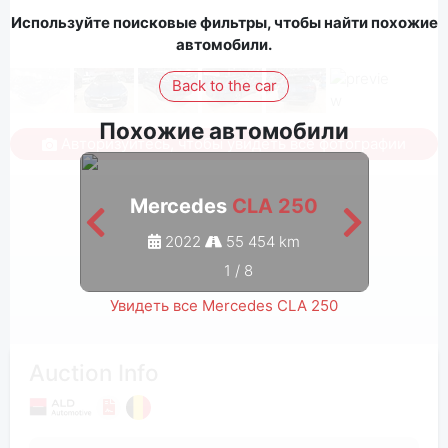
Используйте поисковые фильтры, чтобы найти похожие
автомобили.
Back to the car
Похожие автомобили
Авторизуйтесь, чтобы увидеть все фотографии
Mercedes
CLA 250
M
2022
55 454 km
1
/
8
Увидеть все Mercedes CLA 250
Auction Info