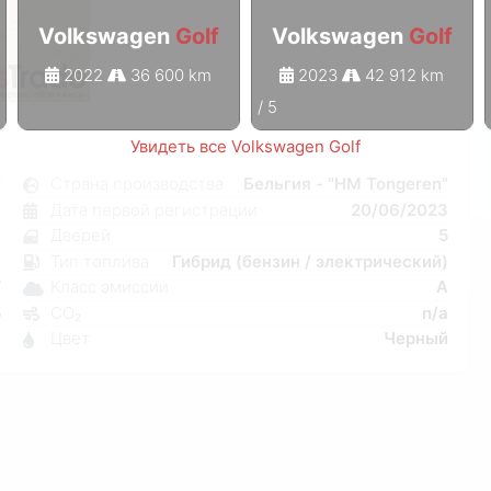
Volkswagen
Golf
Volkswagen
Golf
2022
36 600 km
2023
42 912 km
1
/
5
Увидеть все Volkswagen Golf
f
Страна производства
Бельгия - "HM Tongeren"
я
Дата первой регистрации
20/06/2023
л
Дверей
5
C
Тип топлива
Гибрид (бензин / электрический)
W
Класс эмиссии
A
5
CO₂
n/a
7
Цвет
Черный