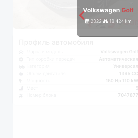
Volkswagen
Golf
2022
18 424 km
Профиль автомобиля
Марка и модель
Volkswagen Gol
Тип коробки передач
Автоматическа
Категория
Универса
Объем двигателя
1395 C
Мощность
150 Hp 110 k
Мест
Номер блока
704787