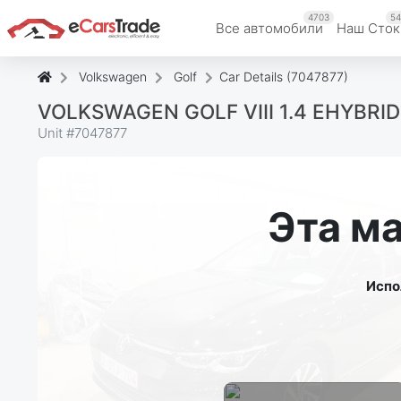
4703
54
Все автомобили
Наш Cток
Volkswagen
Golf
Car Details (7047877)
VOLKSWAGEN GOLF VIII 1.4 EHYBRI
Unit #
7047877
Эта м
Испо