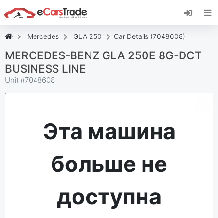
Установите веб-приложение eCarsTrade,
добавьте его на главный экран и получайте
мгновенные обновления.
Mercedes
GLA 250
Car Details (7048608)
Установить
Отмена
MERCEDES-BENZ GLA 250E 8G-DCT
BUSINESS LINE
Unit #
7048608
Эта машина
больше не
доступна