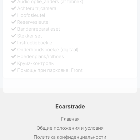
Audio optie_anders (af fabriek)
Achteruitrijcamera
Hoofdsleutel
Reservesleutel
Bandenreparatieset
Stekker set
Instructieboekje
Onderhoudsboekje (digitaal)
Hoedenplank/rolhoes
Круиз-контроль
Помощь при парковке: Front
Ecarstrade
Главная
Общие положения и условия
Политика конфиденциальности