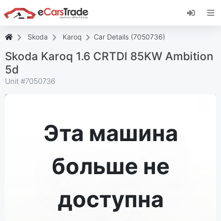
Установите веб-приложение eCarsTrade,
добавьте его на главный экран и получайте
мгновенные обновления.
Skoda
Karoq
Car Details (7050736)
Установить
Отмена
Skoda Karoq 1.6 CRTDI 85KW Ambition
5d
Unit #
7050736
Эта машина
больше не
доступна