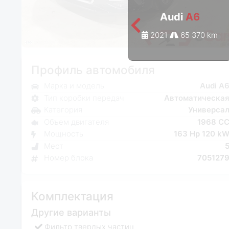
Audi
A6
2021
65 370 km
Профиль автомобиля
Марка и модель
Audi A
Тип коробки передач
Автоматическа
Категория
Универса
Объем двигателя
1968 C
Мощность
163 Hp 120 k
Мест
Номер блока
705127
Комплектация
Другие варианты
Фильтр твердых частиц