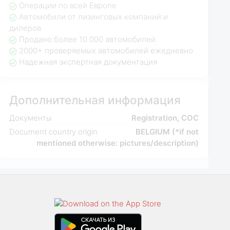
Операции по всей Европе
Автомобили от лизинговых компаний и
дилеров
Продано более 10 000 автомобилей.
2000+ проверяемых автомобилей ежедневно
Надежная экспертная документация
Дополнительная информация
Документы
Registration, COC
Document country origin
BELGIUM (*if not
mentioned otherwise: pictures/description)