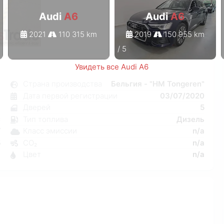
Audi
A6
Audi
A6
2021
110 315 km
2019
150 955 km
1
/
5
Увидеть все Audi A6
6
Страна производства
Бельгия - "HM Tongeren"
я
Дата первой регистрации
03/07/2020
л
Дверей
5
C
Тип топлива
Дизель
W
Класс эмиссии
n/a
5
CO₂
n/a
9
Цвет
n/a