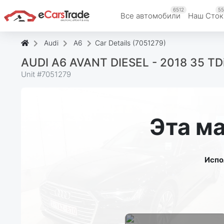
6512
55
Все автомобили
Наш Cток
Audi
A6
Car Details (7051279)
AUDI A6 AVANT DIESEL - 2018 35 TDi 
Unit #
7051279
Эта м
Испо