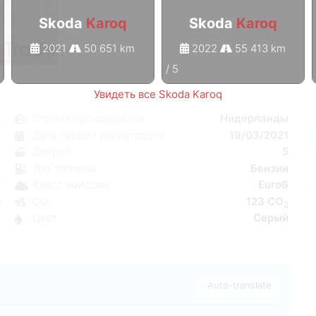
Skoda
Karoq
Skoda
Karoq
2021
50 651 km
2022
55 413 km
1
/
5
Увидеть все Skoda Karoq
q
Страна производства
Нидерланды
я
Дата первой регистрации
19/03/2021
к
Дверей
5
C
Тип топлива
Бензин
W
Класс эмиссии
Euro6
5
CO₂
123 CO
2
4
Цвет
Серый
Auto-translate