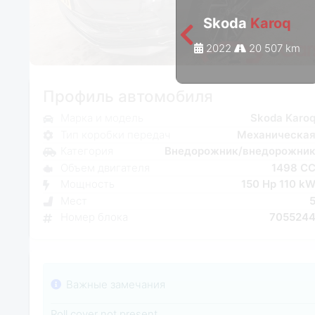
Skoda
Karoq
2022
20 507 km
Профиль автомобиля
Марка и модель
Skoda Karo
Тип коробки передач
Механическа
Категория
Внедорожник/внедорожни
Объем двигателя
1498 C
Мощность
150 Hp 110 k
Мест
Номер блока
705524
Важные замечания
Roll cover not present