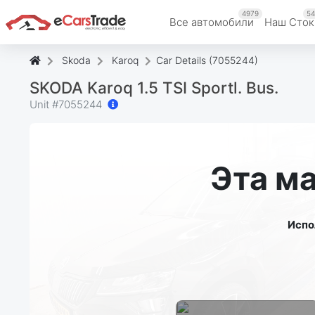
4979
54
Все автомобили
Наш Cток
Skoda
Karoq
Car Details (7055244)
SKODA Karoq 1.5 TSI Sportl. Bus.
Unit #
7055244
Эта м
Испо