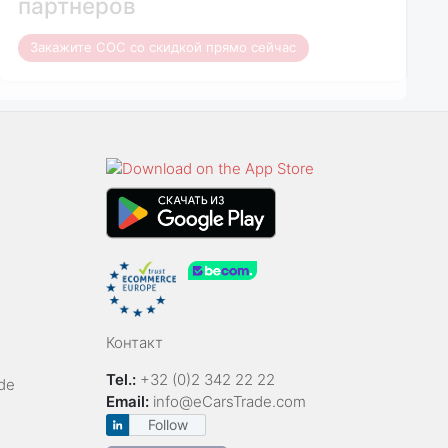
партнеров
Закажите COC со скидкой прямо сейчас
Контакт
Tel.:
+32 (0)2 342 22 22
de
Email:
info@eCarsTrade.com
Follow