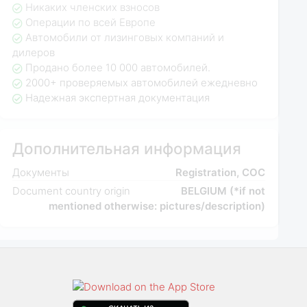
Никаких членских взносов
Операции по всей Европе
Автомобили от лизинговых компаний и
дилеров
Продано более 10 000 автомобилей.
2000+ проверяемых автомобилей ежедневно
Надежная экспертная документация
Дополнительная информация
Документы
Registration, COC
Document country origin
BELGIUM (*if not
mentioned otherwise: pictures/description)