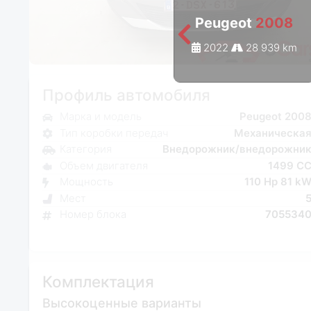
Peugeot
2008
2022
28 939 km
Профиль автомобиля
Марка и модель
Peugeot 200
Тип коробки передач
Механическа
Категория
Внедорожник/внедорожни
Объем двигателя
1499 C
Мощность
110 Hp 81 k
Мест
Номер блока
705534
Комплектация
Высокоценные варианты