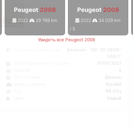
Peugeot
2008
Peugeot
2008
2022
29 789 km
2022
34 029 km
1
/
5
Увидеть все Peugeot 2008
8
Страна производства
Бельгия - "BE-36-GENK-
VAB_1"
я
Дата первой регистрации
01/01/2021
к
Дверей
5
C
Тип топлива
Дизель
W
Класс эмиссии
Euro6d
5
CO₂
98 CO
0
2
Цвет
Серый