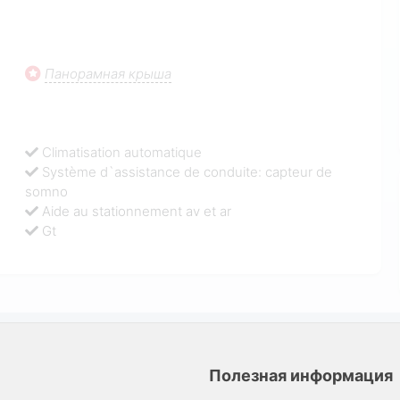
Панорамная крыша
Climatisation automatique
Système d`assistance de conduite: capteur de
somno
Aide au stationnement av et ar
Gt
Полезная информация