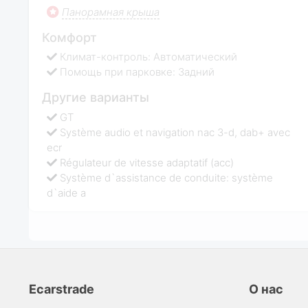
Панорамная крыша
Комфорт
Климат-контроль: Автоматический
Помощь при парковке: Задний
Другие варианты
GT
Système audio et navigation nac 3-d, dab+ avec
ecr
Régulateur de vitesse adaptatif (acc)
Système d`assistance de conduite: système
d`aide a
Ecarstrade
О нас