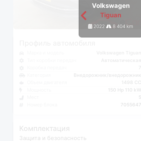
Volkswagen
Tiguan
2022
8 404 km
Профиль автомобиля
Марка и модель
Volkswagen Tigua
Тип коробки передач
Автоматическа
Коробка передач
Категория
Внедорожник/внедорожни
Объем двигателя
1498 C
Мощность
150 Hp 110 k
Мест
Номер блока
705564
Комплектация
Защита и безопасность