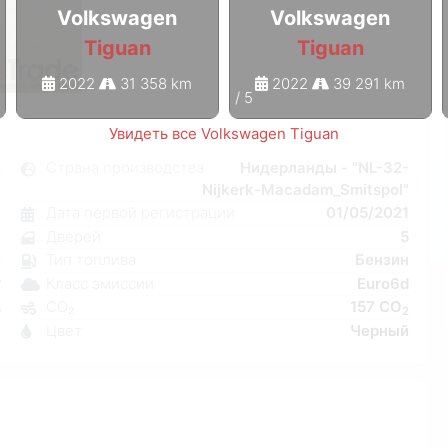
Volkswagen
Volkswagen
Tiguan
Tiguan
2022
31 358 km
2022
39 291 km
1
/
5
Увидеть все Volkswagen Tiguan
n
Страна производства
Нидерланды - "NL-32-
Nijkerk-Macadam_Smitspol"
я
Дата первой регистрации
01/05/2021
7
Дверей
5
к
Тип топлива
Бензин
C
Класс эмиссии
Euro6d
W
CO₂
157 CO
5
2
Цвет
Черный
7