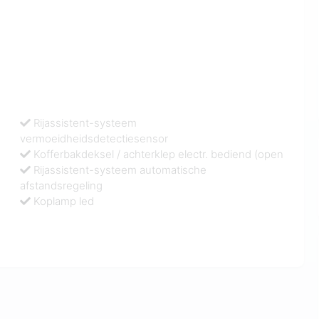
Rijassistent-systeem
vermoeidheidsdetectiesensor
Kofferbakdeksel / achterklep electr. bediend (open
Rijassistent-systeem automatische
afstandsregeling
Koplamp led