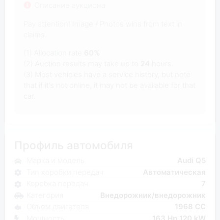
Описание аукциона
Pay attention! Image / Photos wins from text in
claims.
(1) Allocation rate
60%
(2) Auction results may take up to
24
hours.
(3) Most vehicles have a service history, but note
that if it's not online, it may not be available for that
car.
Профиль автомобиля
Марка и модель
Audi Q5
Тип коробки передач
Автоматическая
Коробка передач
7
Категория
Внедорожник/внедорожник
Объем двигателя
1968 CC
Мощность
163 Hp 120 kW