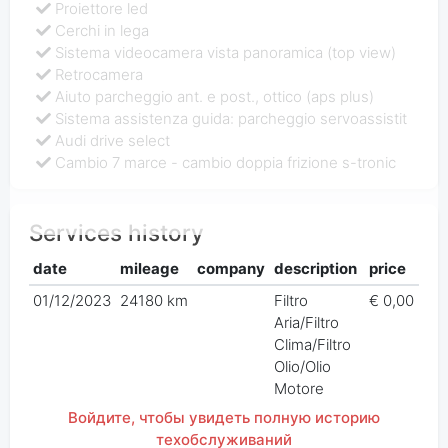
Proiettore led
Cerchi in lega
Sistema videocamera vista panoramica (top view)
Retrocamera
Aiuto parcheggio ant. e post., ottico (aps plus)
Sistema assistenza guida: parcheggio servoassistit
Audi drive select
Cambio 7 marce - cambio doppia frizione s-tronic
Services history
date
mileage
company
description
price
01/12/2023
24180 km
Filtro
€ 0,00
Aria/Filtro
Clima/Filtro
Olio/Olio
Motore
Войдите, чтобы увидеть полную историю
техобслуживаний