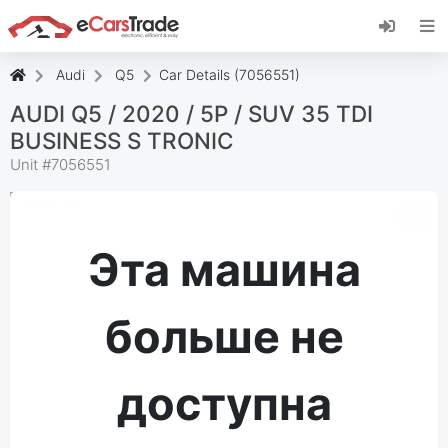
Установите веб-приложение eCarsTrade,
добавьте его на главный экран и получайте
мгновенные обновления.
Audi
Q5
Car Details (7056551)
Установить
Отмена
AUDI Q5 / 2020 / 5P / SUV 35 TDI
BUSINESS S TRONIC
Unit #
7056551
Эта машина
больше не
доступна