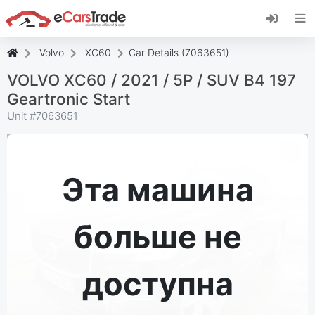
Установите веб-приложение eCarsTrade,
добавьте его на главный экран и получайте
мгновенные обновления.
Volvo
XC60
Car Details (7063651)
Установить
Отмена
VOLVO XC60 / 2021 / 5P / SUV B4 197
Geartronic Start
Unit #
7063651
Эта машина
больше не
доступна