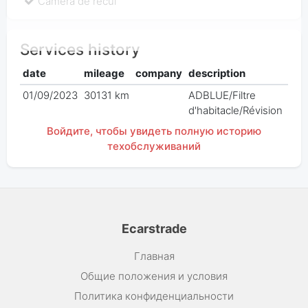
Caméra de recul
Services history
date
mileage
company
description
pri
01/09/2023
30131 km
ADBLUE/Filtre
€ 0
d'habitacle/Révision
Войдите, чтобы увидеть полную историю
техобслуживаний
Ecarstrade
Главная
Общие положения и условия
Политика конфиденциальности