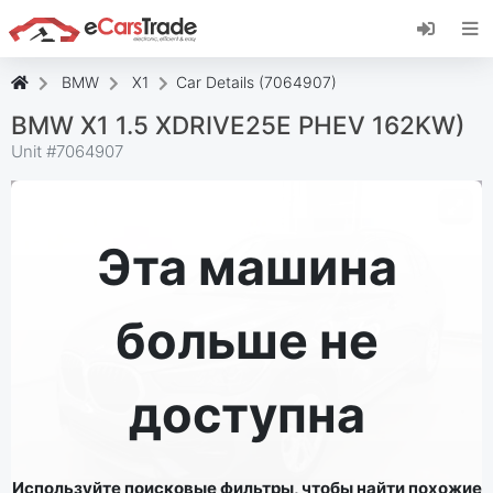
Установите веб-приложение eCarsTrade,
добавьте его на главный экран и получайте
мгновенные обновления.
BMW
X1
Car Details (7064907)
Установить
Отмена
BMW X1 1.5 XDRIVE25E PHEV 162KW)
Unit #
7064907
Эта машина
больше не
доступна
Используйте поисковые фильтры, чтобы найти похожие