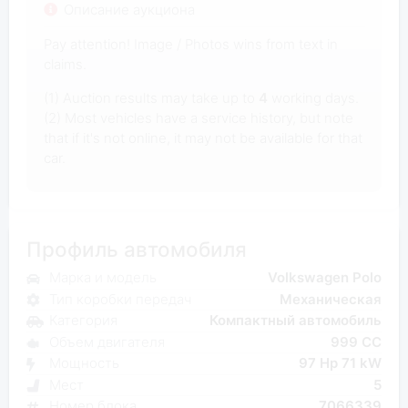
Описание аукциона
Pay attention! Image / Photos wins from text in
claims.
(1) Auction results may take up to
4
working days.
(2) Most vehicles have a service history, but note
that if it's not online, it may not be available for that
car.
Профиль автомобиля
Марка и модель
Volkswagen Polo
Тип коробки передач
Механическая
Категория
Компактный автомобиль
Объем двигателя
999 CC
Мощность
97 Hp 71 kW
Мест
5
Номер блока
7066339