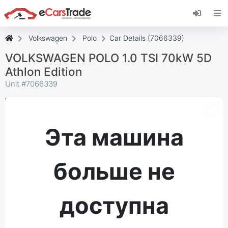
Установите веб-приложение eCarsTrade,
добавьте его на главный экран и получайте
мгновенные обновления.
Volkswagen
Polo
Car Details (7066339)
Установить
Отмена
VOLKSWAGEN POLO 1.0 TSI 70kW 5D
Athlon Edition
Unit #
7066339
Эта машина
больше не
доступна