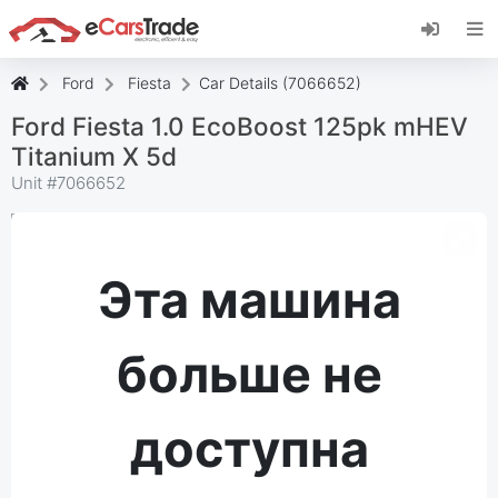
Установите веб-приложение eCarsTrade,
добавьте его на главный экран и получайте
мгновенные обновления.
Ford
Fiesta
Car Details (7066652)
Установить
Отмена
Ford Fiesta 1.0 EcoBoost 125pk mHEV
Titanium X 5d
Unit #
7066652
Эта машина
больше не
доступна