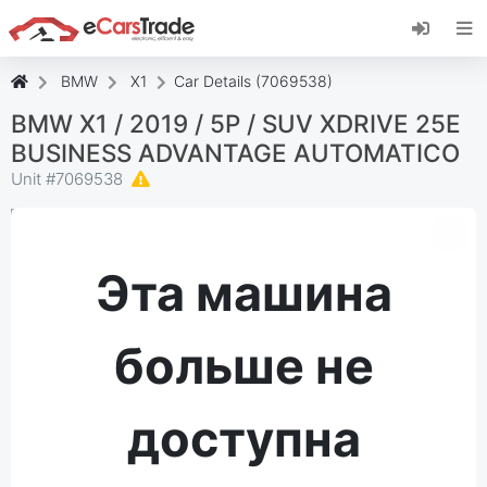
Установите веб-приложение eCarsTrade,
добавьте его на главный экран и получайте
мгновенные обновления.
BMW
X1
Car Details (7069538)
Установить
Отмена
BMW X1 / 2019 / 5P / SUV XDRIVE 25E
BUSINESS ADVANTAGE AUTOMATICO
Unit #
7069538
Эта машина
больше не
доступна