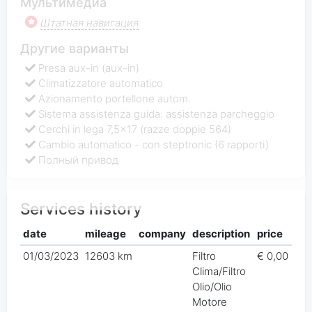
Мультимедиа
Штатная навигация
Другие варианты
Presa aux-in (aux-in)
Climatizzatore automatico
Azionamento portellone autom.
Sistema assistenza guida: assistenza parcheggio
Cerchi in lega 7,5x17 (razze doppie 564)
Cambio automatico - con steptronic (6 rapporti)
Полный привод
Services history
date
mileage
company
description
price
01/03/2023
12603 km
Filtro
€ 0,00
Clima/Filtro
Olio/Olio
Motore