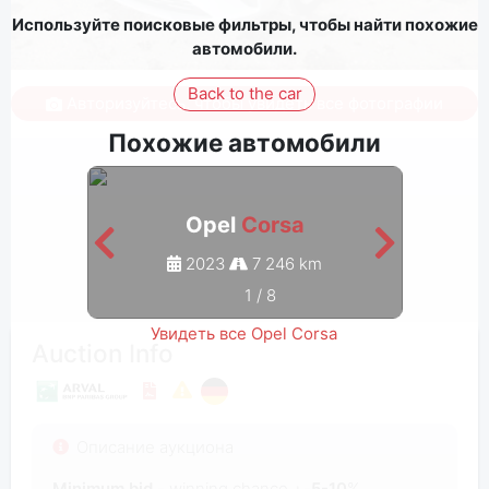
Используйте поисковые фильтры, чтобы найти похожие
автомобили.
Back to the car
Авторизуйтесь, чтобы увидеть все фотографии
Похожие автомобили
Opel
Corsa
2023
7 246 km
1
/
8
Увидеть все Opel Corsa
Auction Info
Описание аукциона
Minimum bid
- winning chance +-
5-10
%