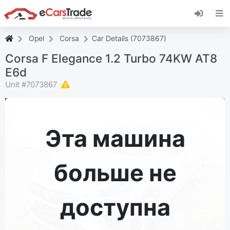
Установите веб-приложение eCarsTrade,
добавьте его на главный экран и получайте
мгновенные обновления.
Opel
Corsa
Car Details (7073867)
Установить
Отмена
Corsa F Elegance 1.2 Turbo 74KW AT8
E6d
Unit #
7073867
Эта машина
больше не
доступна