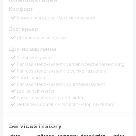
Комфорт
Климат-контроль: Автоматический
Экстерьер
Легкосплавные диски
Другие варианты
Sitzheizung vorn
Fahrassistenz-system: verkehrszeichenerkennung
Fahrassistenz-system: totwinkel-assistent
Sport-modus
Fahrassistenz-system: spurhalteassistent
Led-scheinwerfer
Parkpilotsystem vorn und hinten
Getriebe automatik - mit start-/stop (8-stufen)
Services history