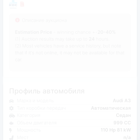
Описание аукциона
Estimation Price
- winning chance +-
20-40%
(1) Auction results may take up to
24
hours.
(2) Most vehicles have a service history, but note
that if it's not online, it may not be available for that
car.
Профиль автомобиля
Марка и модель
Audi A3
Тип коробки передач
Автоматическая
Категория
Седан
Объем двигателя
999 CC
Мощность
110 Hp 81 kW
Мест
n/a