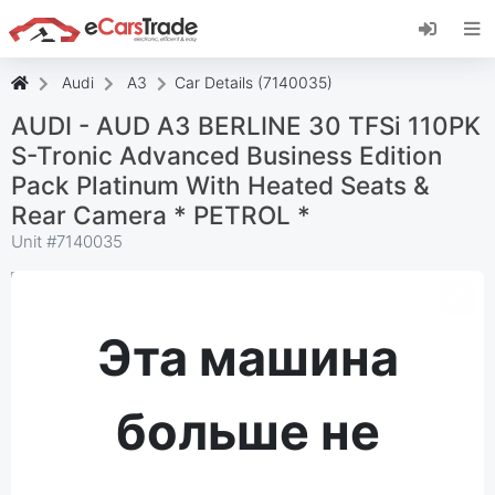
Установите веб-приложение eCarsTrade,
добавьте его на главный экран и получайте
мгновенные обновления.
Audi
A3
Car Details (7140035)
Установить
Отмена
AUDI - AUD A3 BERLINE 30 TFSi 110PK
S-Tronic Advanced Business Edition
Pack Platinum With Heated Seats &
Rear Camera * PETROL *
Unit #
7140035
Эта машина
больше не