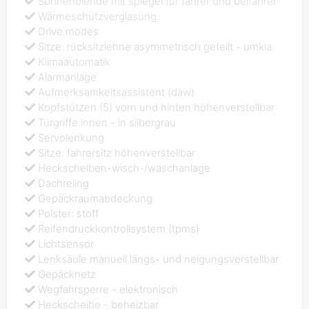
Sonnenblende mit spiegel für fahrer und beifahrer
Wärmeschutzverglasung
Drive modes
Sitze: rücksitzlehne asymmetrisch geteilt - umkla
Klimaautomatik
Alarmanlage
Aufmerksamkeitsassistent (daw)
Kopfstützen (5) vorn und hinten höhenverstellbar
Türgriffe innen - in silbergrau
Servolenkung
Sitze: fahrersitz höhenverstellbar
Heckscheiben-wisch-/waschanlage
Dachreling
Gepäckraumabdeckung
Polster: stoff
Reifendruckkontrollsystem (tpms)
Lichtsensor
Lenksäule manuell längs- und neigungsverstellbar
Gepäcknetz
Wegfahrsperre - elektronisch
Heckscheibe - beheizbar