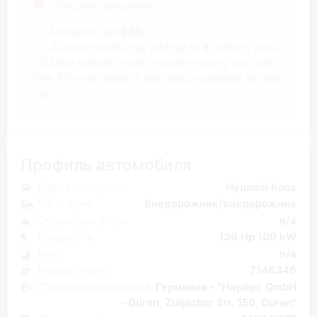
Описание аукциона
(1) Allocation rate
98%
(2) Auction results may take up to
2
working days.
(3) Most vehicles have a service history, but note
that if it's not online, it may not be available for that
car.
Профиль автомобиля
Марка и модель
Hyundai Kona
Категория
Внедорожник/внедорожник
Объем двигателя
n/a
Мощность
136 Hp 100 kW
Мест
n/a
Номер блока
7146346
Страна производства
Германия - "Hapitec GmbH
- Düren, Zülpicher Str. 150, Düren"