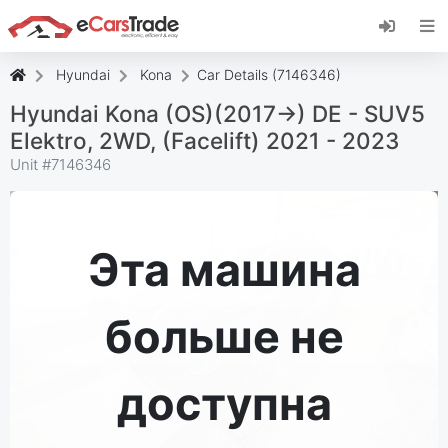
Установите веб-приложение eCarsTrade,
добавьте его на главный экран и получайте
мгновенные обновления.
Hyundai
Kona
Car Details (7146346)
Установить
Отмена
Hyundai Kona (OS)(2017->) DE - SUV5
Elektro, 2WD, (Facelift) 2021 - 2023
Unit #
7146346
Эта машина
больше не
доступна