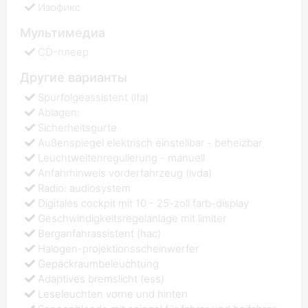
Изофикс
Мультимедиа
CD-плеер
Другие варианты
Spurfolgeassistent (lfa)
Ablagen:
Sicherheitsgurte
Außenspiegel elektrisch einstellbar - beheizbar
Leuchtweitenregulierung - manuell
Anfahrhinweis vorderfahrzeug (lvda)
Radio: audiosystem
Digitales cockpit mit 10 - 25-zoll farb-display
Geschwindigkeitsregelanlage mit limiter
Berganfahrassistent (hac)
Halogen-projektionsscheinwerfer
Gepäckraumbeleuchtung
Adaptives bremslicht (ess)
Leseleuchten vorne und hinten