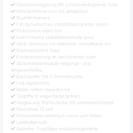
Zentralverriegelung mit schlüsselintegrierter funk
Mittelarmlehne vorn mit ablagefach
Rückfahrkamera
Fahrdynamisches stabilitätsprogramm (vsm)
Parkbremse elektrisch
Elektronische stabilitätskontrolle (esc)
Sitze: fahrersitz mit elektrisch verstellbarer len
Bremsassistent (bas)
Kindersicherung an den hinteren türen
Sicherheitslenksäule neigungs- und
längsverstellba
Dachspoiler mit 3. bremsleuchte
Led-tagfahrlicht
Räder: reifen-reparatur-kit
Türgriffe in wagenfarbe lackiert
Verglasung: frontscheibe mit sonnenschutzkeil
Steckdose 12 volt
Fensterheber elektrisch vorne und hinten
Ladekabel iccb
Getriebe: 1-stufiges reduktionsgetriebe