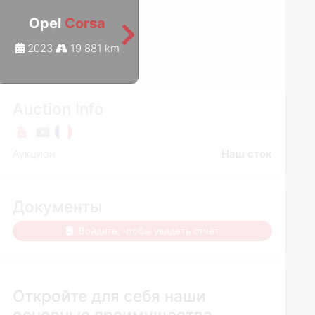
Opel
Corsa
Opel
Corsa
2023
19 881 km
2023
20 038 km
Auction Info
Аукцион
Наш сток
Документы
Войдите, чтобы увидеть отчёт
Откройте для себя наши
основные преимущества