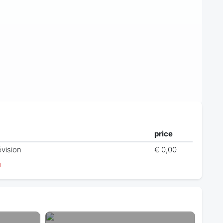
price
évision
€ 0,00
й