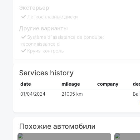
Экстерьер
Легкосплавные диски
Другие варианты
Système d`assistance de conduite:
reconnaissance d
Круиз-контроль
Services history
date
mileage
company
des
01/04/2024
21005 km
Bal
Похожие автомобили