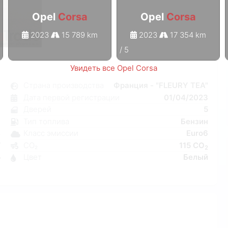
Opel
Corsa
Opel
Corsa
2023
15 789 km
2023
17 354 km
1
/
5
Увидеть все Opel Corsa
a
Страна производства
Франция - "FLEURY TEA"
я
Дата первой регистрации
01/04/2023
6
Дверей
5
ь
Тип топлива
Бензин
C
Класс эмиссии
Euro6
W
CO₂
115 CO
2
5
Цвет
Белый
7