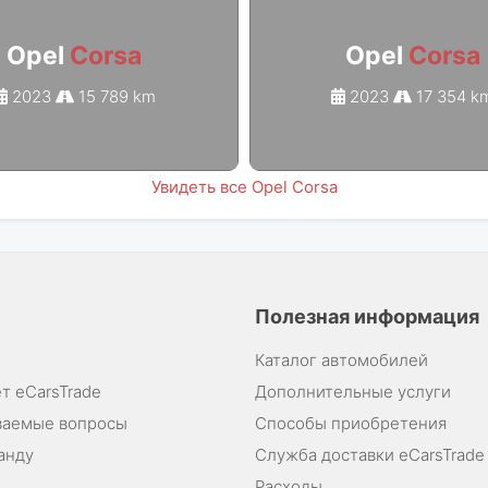
Opel
Corsa
Opel
Corsa
2023
15 789 km
2023
17 354 k
Увидеть все Opel Corsa
Полезная информация
Каталог автомобилей
т eCarsTrade
Дополнительные услуги
ваемые вопросы
Способы приобретения
анду
Служба доставки eCarsTrade
Расходы