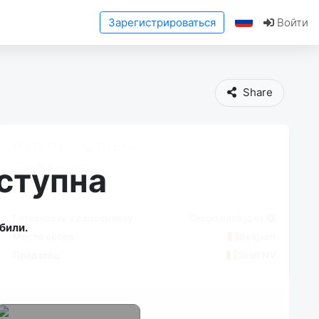
Зарегистрироваться
Войти
Share
Купить / Ставка
НДС к вычету
ступна
Готовность к самовывозу
Скоро прибудет
били.
Место сбора
Belgium
Продавец
Solaf NV