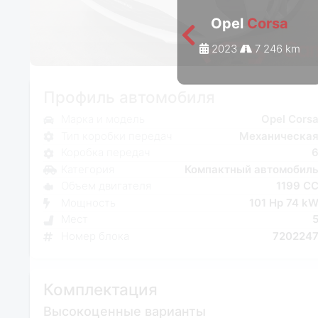
Opel
Corsa
2023
7 246 km
Профиль автомобиля
Марка и модель
Opel Cors
Тип коробки передач
Механическа
Коробка передач
Категория
Компактный автомобил
Объем двигателя
1199 C
Мощность
101 Hp 74 k
Мест
Номер блока
720224
Комплектация
Высокоценные варианты