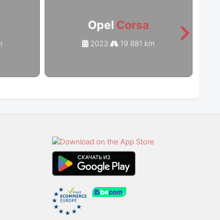
Opel
Corsa
m
2023
19 881 km