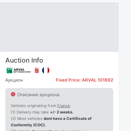
Auction Info
Аукцион
Fixed Price: ARVAL 101892
Описание аукциона
Vehicles originating from
France
:
(1)
Delivery may take
+/- 2 weeks.
(2) Most vehicles
dont have a Certificate of
Conformity (COC).