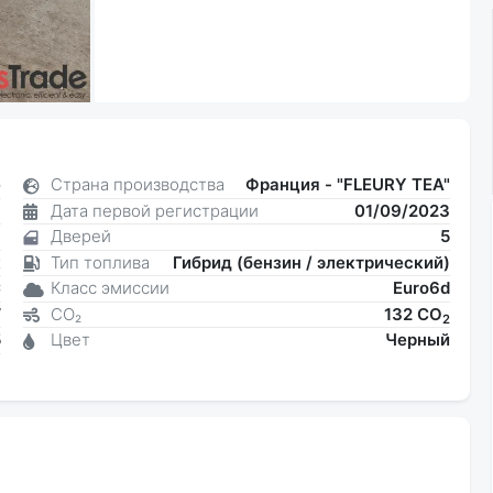
e
Страна производства
Франция - "FLEURY TEA"
я
Дата первой регистрации
01/09/2023
6
Дверей
5
к
Тип топлива
Гибрид (бензин / электрический)
C
Класс эмиссии
Euro6d
W
CO₂
132 CO
2
5
Цвет
Черный
3