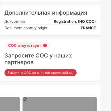
Дополнительная информация
Документы
Registration, (NO COC)
Document country origin
FRANCE
COC отсутствует
Запросите COC у наших
партнеров
Закажите COC со скидкой прямо сейчас