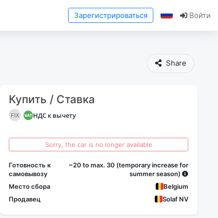
Зарегистрироваться
Войти
Share
Купить / Ставка
НДС к вычету
FIX
Sorry, the car is no longer available
Готовность к
~20 to max. 30 (temporary increase for
самовывозу
summer season)
Место сбора
Belgium
Продавец
Solaf NV