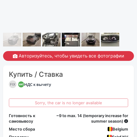
Авторизуйтесь, чтобы увидеть все фотографии
Купить / Ставка
НДС к вычету
FIX
Sorry, the car is no longer available
Готовность к
~9 to max. 14 (temporary increase for
самовывозу
summer season)
Место сбора
Belgium