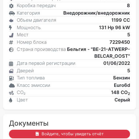
Коробка передач
8
Категория
Внедорожник/внедорожник
Объем двигателя
1199 CC
Мощность
131 Hp 96 kW
Мест
5
Номер блока
7229450
Страна производства
Бельгия - "BE-21-ATWERP-
BELCAR_OOST"
Дата первой регистрации
01/06/2022
Дверей
5
Тип топлива
Бензин
Класс эмиссии
Euro6d
CO₂
148 CO
2
Цвет
Серый
Документы
Войдите, чтобы увидеть отчёт