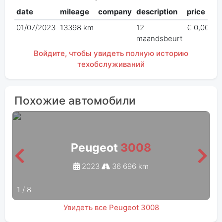
date
mileage
company
description
price
01/07/2023
13398 km
12
€ 0,00
maandsbeurt
Войдите, чтобы увидеть полную историю
техобслуживаний
Похожие автомобили
Peugeot
3008
2023
36 696 km
1
/
8
Увидеть все Peugeot 3008