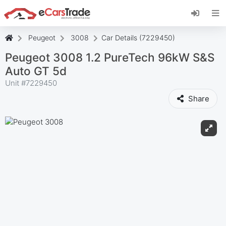
Установите веб-приложение eCarsTrade,
добавьте его на главный экран и получайте
мгновенные обновления.
Peugeot
3008
Car Details (7229450)
Установить
Отмена
Peugeot 3008 1.2 PureTech 96kW S&S
Auto GT 5d
Unit #
7229450
Share