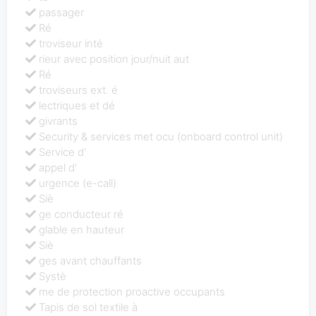
passager
Ré
troviseur inté
rieur avec position jour/nuit aut
Ré
troviseurs ext. é
lectriques et dé
givrants
Security & services met ocu (onboard control unit)
Service d'
appel d'
urgence (e-call)
Siè
ge conducteur ré
glable en hauteur
Siè
ges avant chauffants
Systè
me de protection proactive occupants
Tapis de sol textile à