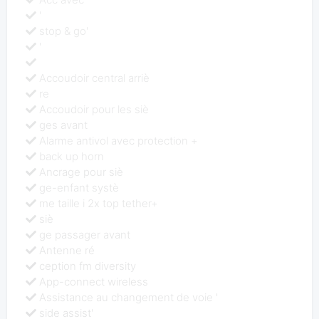
'
stop & go'
'
Accoudoir central arriè
re
Accoudoir pour les siè
ges avant
Alarme antivol avec protection +
back up horn
Ancrage pour siè
ge-enfant systè
me taille i 2x top tether+
siè
ge passager avant
Antenne ré
ception fm diversity
App-connect wireless
Assistance au changement de voie '
side assist'