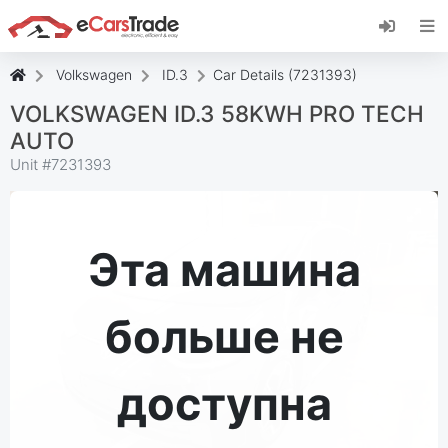
Установите веб-приложение eCarsTrade,
добавьте его на главный экран и получайте
мгновенные обновления.
Volkswagen
ID.3
Car Details (7231393)
Установить
Отмена
VOLKSWAGEN ID.3 58KWH PRO TECH
AUTO
Unit #
7231393
Эта машина
больше не
доступна