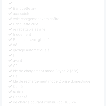
Banquette ar+
accoudoir+
voie chargement vers coffre
Banquette arriè
re rabattable asymé
triquement
Buses de lave-glace à
dé
givrage automatique à
l'
avant
Câ
ble de chargement mode 3 type 2 (32a)
Câ
ble de rechargement mode 2 prise domestique
Camé
ra de recul
Capacité
de charge courant continu (dc) 100 kw