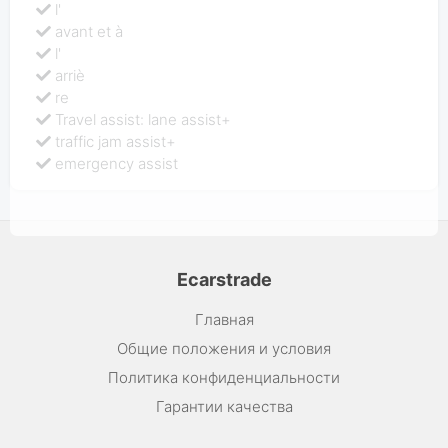
l'
avant et à
l'
arriè
re
Travel assist: lane assist+
traffic jam assist+
emergency assist
Ecarstrade
Главная
Общие положения и условия
Политика конфиденциальности
Гарантии качества