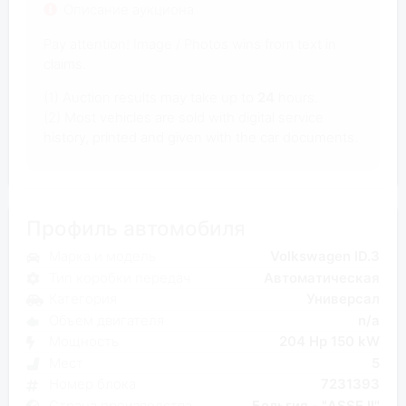
Описание аукциона
Pay attention! Image / Photos wins from text in
claims.
(1) Auction results may take up to
24
hours.
(2) Most vehicles are sold with digital service
history, printed and given with the car documents.
Профиль автомобиля
Марка и модель
Volkswagen ID.3
Тип коробки передач
Автоматическая
Категория
Универсал
Объем двигателя
n/a
Мощность
204 Hp 150 kW
Мест
5
Номер блока
7231393
Страна производства
Бельгия - "ASSE II"