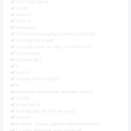
Ceintures de sé
curité
avant à
3 pts à
enrouleur
Combined charging system (ccs) ac/dc
Commande vocale
Console centr. av rang. av volet roul.+
2 porte gob
Contour de l'
é
cran d'
infotainment et des é
lé
ments de commande centraux en noir
Contrô
le de frein à
main/liquide de frein av marq.
Contrô
le press. pneus (capteur de pres.indirect)
Crochet amovible pour porte-vé