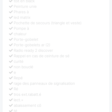
toit en black
Peinture unie
Phares à
led matrix
Pochette de secours (triangle et veste)
Pompe à
chaleur
Porte-gobelet
Porte-gobelets ar (2)
Radio ready 2 discover
Rappel en cas de ceinture de sé
curité
non bouclé
e
Repé
rage des panneaux de signalisation
Ré
tros ext.rabatt.é
lect.+
abaissement cô
té