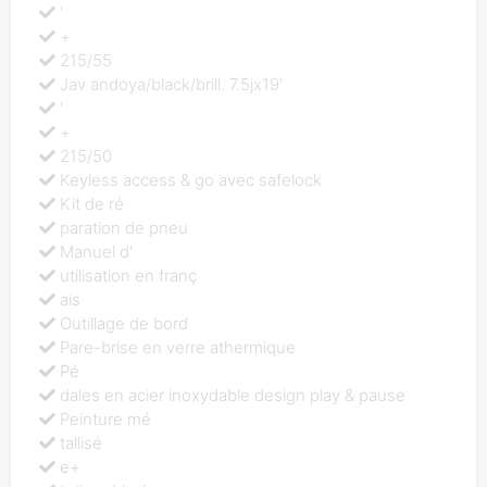
'
+
215/55
Jav andoya/black/brill. 7.5jx19'
'
+
215/50
Keyless access & go avec safelock
Kit de ré
paration de pneu
Manuel d'
utilisation en franç
ais
Outillage de bord
Pare-brise en verre athermique
Pé
dales en acier inoxydable design play & pause
Peinture mé
tallisé
e+