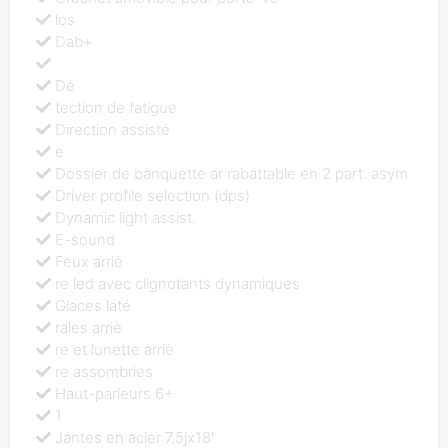
los
Dab+
Dé
tection de fatigue
Direction assisté
e
Dossier de banquette ar rabattable en 2 part. asym
Driver profile selection (dps)
Dynamic light assist.
E-sound
Feux arriè
re led avec clignotants dynamiques
Glaces laté
rales arriè
re et lunette arriè
re assombries
Haut-parleurs 6+
1
Jantes en acier 7.5jx18'