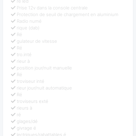
re led
Prise 12v dans la console centrale
Protection de seuil de chargement en aluminium
Radio numé
rique (dab)
Ré
gulateur de vitesse
Ré
tro.inté
rieur à
position jour/nuit manuelle
Ré
troviseur inté
rieur jour/nuit automatique
Ré
troviseurs exté
rieurs à
ré
glages/dé
givrage é
lectriques/rabattables é