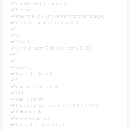
ouverture et fermeture é
lectrique
Interface usb (uniquement fonction charge)
Jav 5v branches s design 7jx18'
'
+
235/55
Jav audi sport 5 dble br. rotor 8.5jx20'
'
+
255/40
Mmi radio plus 8.8'
'
sdxc usb-a bt vc 6hp
Opf
Pack platinum
Pack platinum (convention a/b/c/d/e/f/h/p)
Peinture unie
Phares avant led
Phares led avec feux ariiè