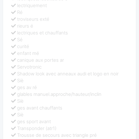
lectriquement
Ré
troviseurs exté
rieurs é
lectriques et chauffants
Sé
curité
enfant mé
canique aux portes ar
Servotronic
Shadow look avec anneaux audi et logo en noir
Siè
ges av ré
glables manuel.approche/hauteur/inclin
Siè
ges avant chauffants
Siè
ges sport avant
Transponder (atr1)
Trousse de secours avec triangle pré