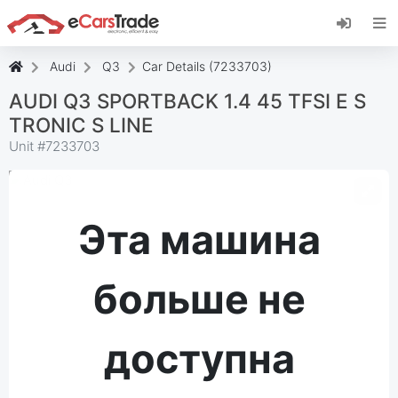
Установите веб-приложение eCarsTrade,
добавьте его на главный экран и получайте
мгновенные обновления.
Audi
Q3
Car Details (7233703)
Установить
Отмена
AUDI Q3 SPORTBACK 1.4 45 TFSI E S
TRONIC S LINE
Unit #
7233703
Эта машина
больше не
доступна