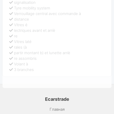
signalisation
Tyre mobility system
Verrouillage central avec commande à
distance
Vitres é
lectriques avant et arriè
re
Vitres laté
rales (à
partir montant b) et lunette arriè
re assombris
Volant à
3 branches
Ecarstrade
Главная