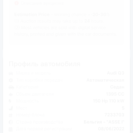
Описание аукциона
Estimation Price
- winning chance +-
20-30
%
(1) Auction results may take up to
24
hours.
(2) Most
vehicles are sold with digital service
history, printed and given with the car documents.
Профиль автомобиля
Марка и модель
Audi Q3
Тип коробки передач
Автоматическая
Категория
Седан
Объем двигателя
1395 CC
Мощность
150 Hp 110 kW
Мест
5
Номер блока
7233703
Страна производства
Бельгия - "ASSE I"
Дата первой регистрации
08/06/2022