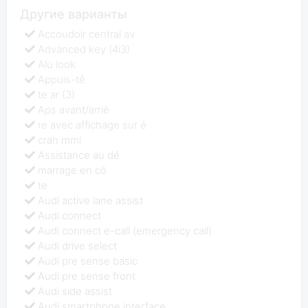
Другие варианты
Accoudoir central av
Advanced key (4i3)
Alu look
Appuis-tê
te ar (3)
Aps avant/arriè
re avec affichage sur é
cran mmi
Assistance au dé
marrage en cô
te
Audi active lane assist
Audi connect
Audi connect e-call (emergency call)
Audi drive select
Audi pre sense basic
Audi pre sense front
Audi side assist
Audi smartphone interface