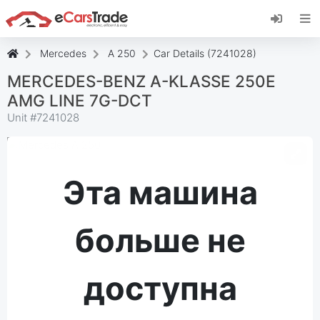
Установите веб-приложение eCarsTrade,
добавьте его на главный экран и получайте
мгновенные обновления.
Mercedes
A 250
Car Details (7241028)
Установить
Отмена
MERCEDES-BENZ A-KLASSE 250E
AMG LINE 7G-DCT
Unit #
7241028
Эта машина
больше не
доступна