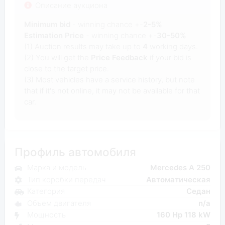
Описание аукциона
Minimum bid
- winning chance +-
2-5%
Estimation Price
- winning chance +-
30-50%
(1) Auction results may take up to
4
working days.
(2) You will get the
Price Feedback
if your bid is
close to the target price.
(3) Most vehicles have a service history, but note
that if it's not online, it may not be available for that
car.
Профиль автомобиля
Марка и модель
Mercedes A 250
Тип коробки передач
Автоматическая
Категория
Седан
Объем двигателя
n/a
Мощность
160 Hp 118 kW