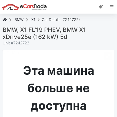
Установите веб-приложение eCarsTrade,
добавьте его на главный экран и получайте
мгновенные обновления.
BMW
X1
Car Details (7242722)
Установить
Отмена
BMW, X1 FL'19 PHEV, BMW X1
xDrive25e (162 kW) 5d
Unit #
7242722
Эта машина
больше не
доступна