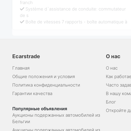
franch
Système d`assistance de conduite: commutateur
de s
Boîte de vitesses 7 rapports - boîte automatique à
Ecarstrade
О нас
Главная
О нас
Общие положения и условия
Как работае
Политика конфиденциальности
Часто зада
Гарантии качества
В нашу ком
Блог
Популярные объявления
Откройте д
Аукционы подержанных автомобилей из
Бельгии
Аукционы подержанных автомобилей из