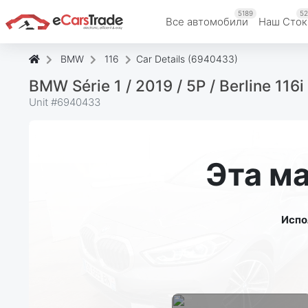
5189
52
Все автомобили
Наш Cток
BMW
116
Car Details (6940433)
BMW Série 1 / 2019 / 5P / Berline 11
Unit #
6940433
Эта м
Испо