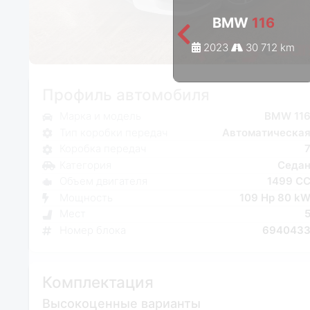
BMW
116
2023
30 712 km
Профиль автомобиля
Марка и модель
BMW 11
Тип коробки передач
Автоматическа
Коробка передач
Категория
Седа
Объем двигателя
1499 C
Мощность
109 Hp 80 k
Мест
Номер блока
694043
Комплектация
Высокоценные варианты