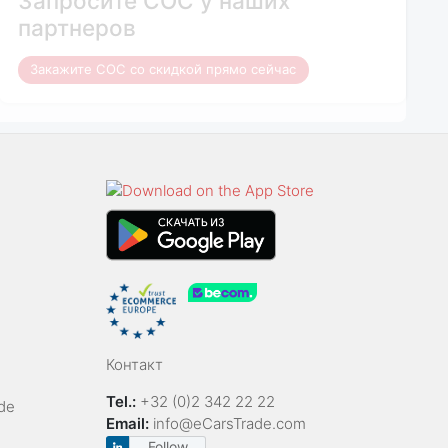
Запросите COC у наших
партнеров
Закажите COC со скидкой прямо сейчас
Контакт
Tel.:
+32 (0)2 342 22 22
de
Email:
info@eCarsTrade.com
Follow