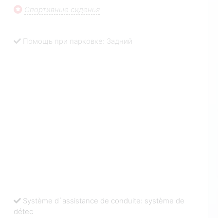
Спортивные сиденья
Помощь при парковке: Задний
Système d`assistance de conduite: système de
détec