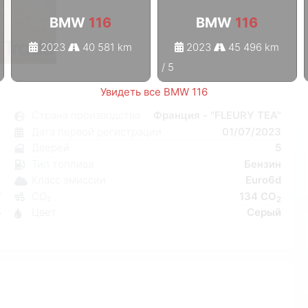
BMW
116
BMW
116
2023
40 581 km
2023
45 496 km
1
/
5
Увидеть все BMW 116
6
Страна производства
Франция - "FLEURY TEA"
я
Дата первой регистрации
01/07/2023
7
Дверей
5
н
Тип топлива
Бензин
C
Класс эмиссии
Euro6d
W
CO₂
134 CO
2
5
Цвет
Серый
3