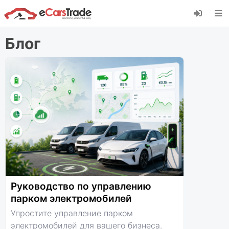
Установите веб-приложение eCarsTrade,
добавьте его на главный экран и получайте
мгновенные обновления.
Блог
Установить
Отмена
Руководство по управлению
парком электромобилей
Упростите управление парком
электромобилей для вашего бизнеса.