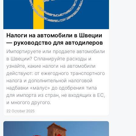
Налоги на автомобили в Швеции
— руководство для автодилеров
Импортируете или продаете автомобили
в Швеции? Спланируйте расходы и
узнайте, какие налоги на автомобили
действуют: от ежегодного транспортного
налога и дополнительной налоговой
надбавки «малус» до одобрения типа
для импорта из стран, не входящих в ЕС,
и многого другого.
22 October 2025