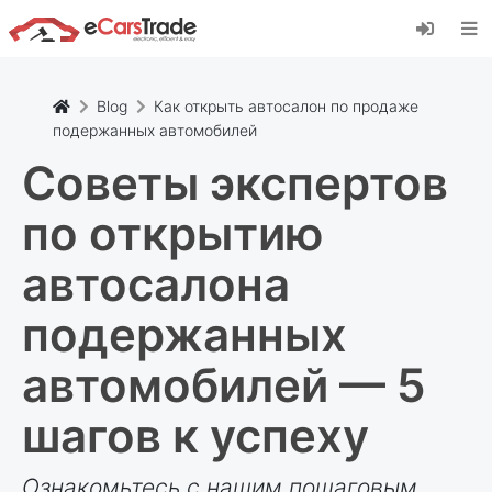
Установите веб-приложение eCarsTrade,
добавьте его на главный экран и получайте
мгновенные обновления.
Установить
Отмена
Blog
Как открыть автосалон по продаже
подержанных автомобилей
Советы экспертов
по открытию
автосалона
подержанных
автомобилей — 5
шагов к успеху
Ознакомьтесь с нашим пошаговым