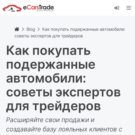
Установите веб-приложение eCarsTrade,
добавьте его на главный экран и получайте
мгновенные обновления.
Установить
Отмена
Blog
Как покупать подержанные автомобили:
советы экспертов для трейдеров
Как покупать
подержанные
автомобили:
советы экспертов
для трейдеров
Расширяйте свои продажи и
создавайте базу лояльных клиентов с