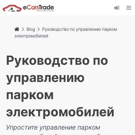
Установите веб-приложение eCarsTrade,
добавьте его на главный экран и получайте
мгновенные обновления.
Установить
Отмена
Blog
Руководство по управлению парком
электромобилей
Руководство по
управлению
парком
электромобилей
Упростите управление парком