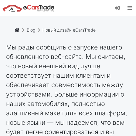
Установите веб-приложение eCarsTrade,
добавьте его на главный экран и получайте
мгновенные обновления.
Установить
Отмена
Blog
Новый дизайн eCarsTrade
Мы рады сообщить о запуске нашего
обновленного веб-сайта. Мы считаем,
что новый внешний вид лучше
соответствует нашим клиентам и
обеспечивает совместимость между
устройствами. Больше информации о
наших автомобилях, полностью
адаптивный макет для всех платформ,
новые языки — мы надеемся, что вам
будет легче ориентироваться и вы