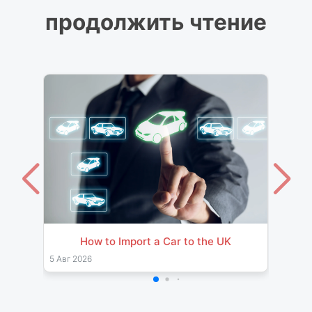
продолжить чтение
How to Import a Car to the UK
Impor
& Pro
5 Авг 2026
26 Июл