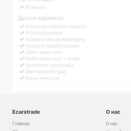
Bluetooth
Другие варианты
Achterklep elektrisch bediend
Achteruitrijcamera
Adaptieve stuurbekrachtiging
Electronic stability program
Elektr. ramen voor
Elektr. ramen voor + achter
Verwarmde voorstoelen
Warmtewerend glas
Круиз-контроль
Ecarstrade
О нас
Главная
О нас