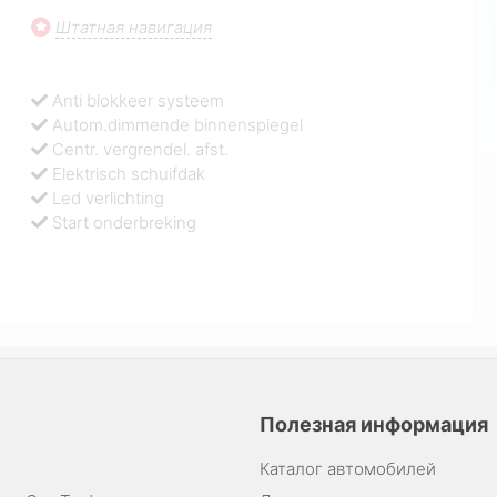
Штатная навигация
Anti blokkeer systeem
Autom.dimmende binnenspiegel
Centr. vergrendel. afst.
Elektrisch schuifdak
Led verlichting
Start onderbreking
Полезная информация
Каталог автомобилей