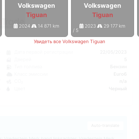
Volkswagen
Volkswagen
Tiguan
Tiguan
2024
14 871 km
2023
29 177 km
1
/
5
Увидеть все Volkswagen Tiguan
n
Дата первой регистрации
22/05/2023
я
Дверей
5
к
Тип топлива
Бензин
C
Класс эмиссии
Euro6
W
CO₂
n/a
5
Цвет
Черный
1
Auto-translate
: Vredestein Merk band linksachter: Vredestein Merk