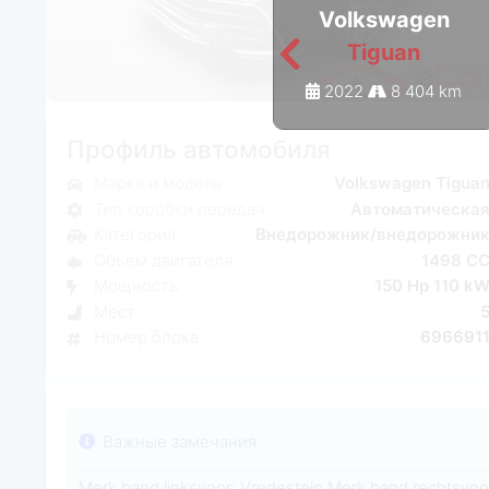
Volkswagen
Tiguan
2022
8 404 km
Профиль автомобиля
Марка и модель
Volkswagen Tigua
Тип коробки передач
Автоматическа
Категория
Внедорожник/внедорожни
Объем двигателя
1498 C
Мощность
150 Hp 110 k
Мест
Номер блока
696691
Важные замечания
Merk band linksvoor: Vredestein Merk band rechtsvoor