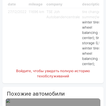
date
mileage
company
description
27/12/2022
11696 km
TSE Joh
tire change
Autobandencentrale
summer/winter
winter tires;
wheel
balancing (tire
center); tire
storage (LUX);
winter tires;
wheel
balancing (tire
center);
Войдите, чтобы увидеть полную историю
техобслуживаний
Похожие автомобили