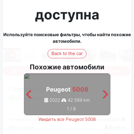
доступна
Используйте поисковые фильтры, чтобы найти похожие
автомобили.
Back to the car
Похожие автомобили
Авторизуйтесь, чтобы увидеть все фотографии
Купить / Ставка
Peugeot
5008
НДС к вычету
2022
42 589 km
1
/
8
Увидеть все Peugeot 5008
Готовность к самовывозу
Скоро прибудет
Место сбора
Belgium