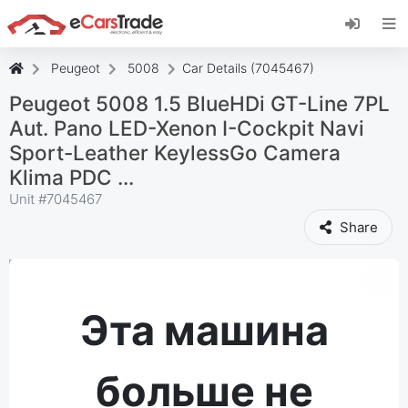
Установите веб-приложение eCarsTrade,
добавьте его на главный экран и получайте
мгновенные обновления.
Peugeot
5008
Car Details (7045467)
Установить
Отмена
Peugeot 5008 1.5 BlueHDi GT-Line 7PL
Aut. Pano LED-Xenon I-Cockpit Navi
Sport-Leather KeylessGo Camera
Klima PDC ...
Unit #
7045467
Share
Эта машина
больше не