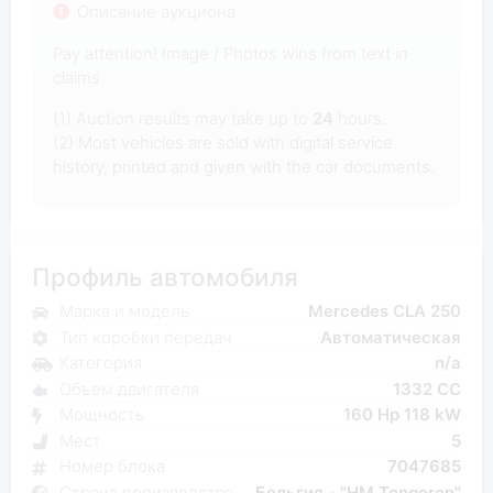
Описание аукциона
Pay attention! Image / Photos wins from text in
claims.
(1) Auction results may take up to
24
hours.
(2) Most vehicles are sold with digital service
history, printed and given with the car documents.
Профиль автомобиля
Марка и модель
Mercedes CLA 250
Тип коробки передач
Автоматическая
Категория
n/a
Объем двигателя
1332 CC
Мощность
160 Hp 118 kW
Мест
5
Номер блока
7047685
Страна производства
Бельгия - "HM Tongeren"