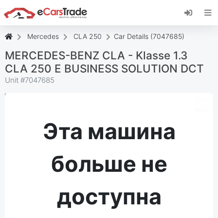
Установите веб-приложение eCarsTrade,
добавьте его на главный экран и получайте
мгновенные обновления.
Mercedes
CLA 250
Car Details (7047685)
Установить
Отмена
MERCEDES-BENZ CLA - Klasse 1.3
CLA 250 E BUSINESS SOLUTION DCT
Unit #
7047685
Эта машина
больше не
доступна