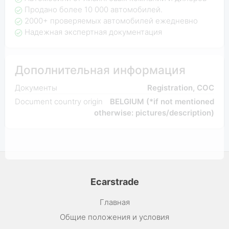
Продано более 10 000 автомобилей.
2000+ проверяемых автомобилей ежедневно
Надежная экспертная документация
Дополнительная информация
Документы
Registration, COC
Document country origin
BELGIUM (*if not mentioned
otherwise: pictures/description)
Ecarstrade
Главная
Общие положения и условия