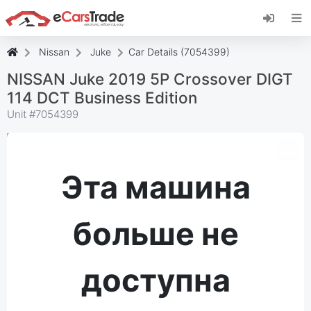
Установите веб-приложение eCarsTrade,
добавьте его на главный экран и получайте
мгновенные обновления.
Nissan
Juke
Car Details (7054399)
Установить
Отмена
NISSAN Juke 2019 5P Crossover DIGT
114 DCT Business Edition
Unit #
7054399
Эта машина
больше не
доступна