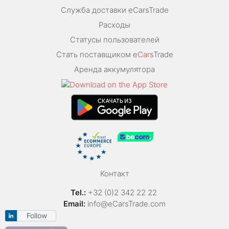
Служба доставки eCarsTrade
Расходы
Статусы пользователей
Стать поставщиком e
Cars
Trade
Аренда аккумулятора
Контакт
Tel.:
+32 (0)2 342 22 22
Email:
info@eCarsTrade.com
Follow