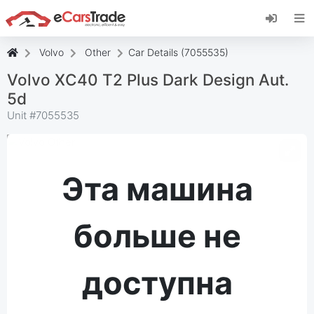
Установите веб-приложение eCarsTrade,
добавьте его на главный экран и получайте
мгновенные обновления.
Volvo
Other
Car Details (7055535)
Установить
Отмена
Volvo XC40 T2 Plus Dark Design Aut.
5d
Unit #
7055535
Эта машина
больше не
доступна