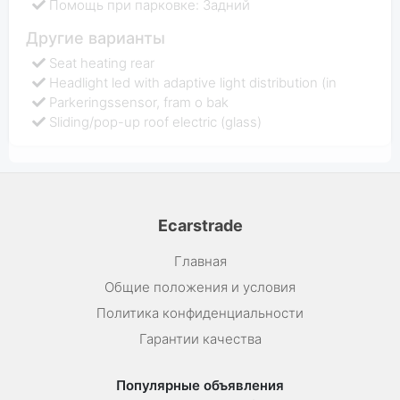
Помощь при парковке: Задний
Другие варианты
Seat heating rear
Headlight led with adaptive light distribution (in
Parkeringssensor, fram o bak
Sliding/pop-up roof electric (glass)
Ecarstrade
Главная
Общие положения и условия
Политика конфиденциальности
Гарантии качества
Популярные объявления