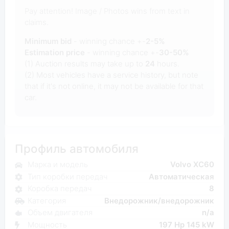
Pay attention! Image / Photos wins from text in
claims.
Minimum bid
- winning chance +-
2-5%
Estimation price
- winning chance +-
30-50%
(1) Auction results may take up to
24
hours.
(2) Most vehicles have a service history, but note
that if it's not online, it may not be available for that
car.
Профиль автомобиля
Марка и модель
Volvo XC60
Тип коробки передач
Автоматическая
Коробка передач
8
Категория
Внедорожник/внедорожник
Объем двигателя
n/a
Мощность
197 Hp 145 kW