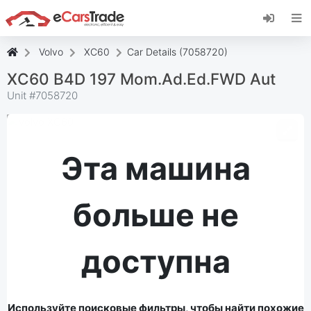
Установите веб-приложение eCarsTrade,
добавьте его на главный экран и получайте
мгновенные обновления.
Volvo
XC60
Car Details (7058720)
Установить
Отмена
XC60 B4D 197 Mom.Ad.Ed.FWD Aut
Unit #
7058720
Эта машина
больше не
доступна
Используйте поисковые фильтры, чтобы найти похожие