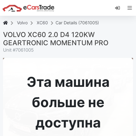
Установите веб-приложение eCarsTrade,
добавьте его на главный экран и получайте
мгновенные обновления.
Volvo
XC60
Car Details (7061005)
Установить
Отмена
VOLVO XC60 2.0 D4 120KW
GEARTRONIC MOMENTUM PRO
Unit #
7061005
Эта машина
больше не
доступна