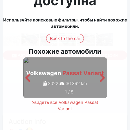
доступна
Используйте поисковые фильтры, чтобы найти похожие
автомобили.
Back to the car
Похожие автомобили
Авторизуйтесь, чтобы увидеть все фотографии
Volkswagen
Passat Variant
Volk
2022
36 392 km
1
/
8
Увидеть все Volkswagen Passat
Variant
Auction Info