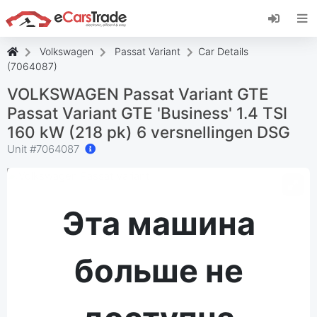
Установите веб-приложение eCarsTrade,
добавьте его на главный экран и получайте
мгновенные обновления.
Volkswagen
Passat Variant
Car Details
Установить
Отмена
(7064087)
VOLKSWAGEN Passat Variant GTE
Passat Variant GTE 'Business' 1.4 TSI
160 kW (218 pk) 6 versnellingen DSG
Unit #
7064087
Эта машина
больше не