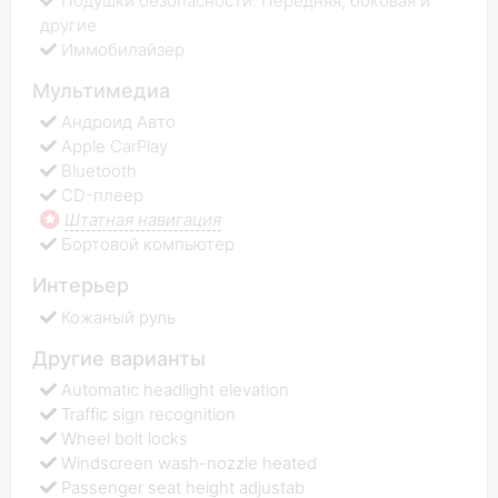
Подушки безопасности: Передняя, боковая и
другие
Иммобилайзер
Мультимедиа
Андроид Авто
Apple СarPlay
Bluetooth
CD-плеер
Штатная навигация
Бортовой компьютер
Интерьер
Кожаный руль
Другие варианты
Automatic headlight elevation
Traffic sign recognition
Wheel bolt locks
Windscreen wash-nozzle heated
Passenger seat height adjustab