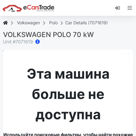
Установите веб-приложение eCarsTrade,
добавьте его на главный экран и получайте
мгновенные обновления.
Volkswagen
Polo
Car Details (7071619)
Установить
Отмена
VOLKSWAGEN POLO 70 kW
Unit #
7071619
Эта машина
больше не
доступна
Используйте поисковые фильтры, чтобы найти похожие