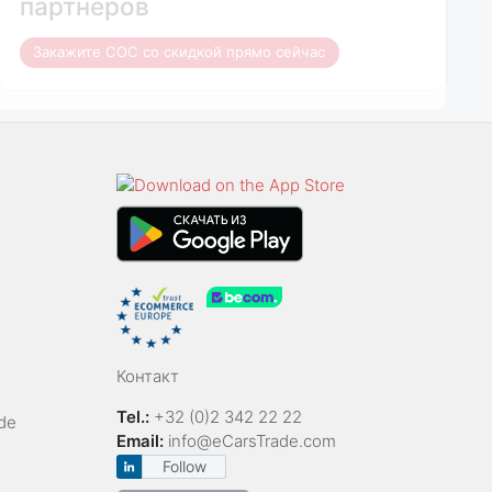
партнеров
Закажите COC со скидкой прямо сейчас
Контакт
Tel.:
+32 (0)2 342 22 22
de
Email:
info@eCarsTrade.com
Follow