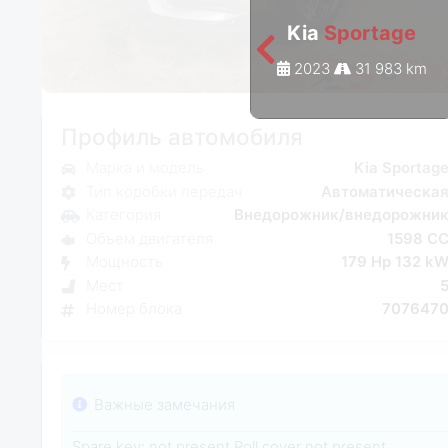
Kia
Sportage
2023
31 983 km
Профиль автомобиля
Марка и модель
Kia Sportag
Тип коробки передач
Автоматическа
Категория
Внедорожник/внедорожни
Объем двигателя
1598 C
Мощность
179 Hp 132 k
Мест
Номер блока
707647
Важные замечания
Spare key: not present Roll cover not present