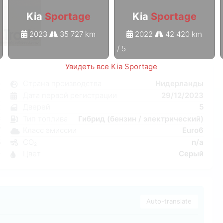
Kia
Sportage
Kia
Sportage
2023
35 727 km
2022
42 420 km
1
/
5
Увидеть все Kia Sportage
e
Страна производства
Нидерланды
я
Дата первой регистрации
29/12/2023
к
Дверей
5
C
Тип топлива
Гибрид (бензин / электрический)
W
Класс эмиссии
Euro6
5
CO₂
n/a
0
Цвет
Серый
Auto-translate