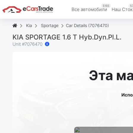
5165
5
Все автомобили
Наш Cток
Kia
Sportage
Car Details (7076470)
KIA SPORTAGE 1.6 T Hyb.Dyn.Pl.L.
Unit #
7076470
Эта м
Испо