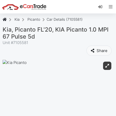
Установите веб-приложение eCarsTrade,
добавьте его на главный экран и получайте
мгновенные обновления.
Kia
Picanto
Car Details (7105581)
Установить
Отмена
Kia, Picanto FL'20, KIA Picanto 1.0 MPI
67 Pulse 5d
Unit #
7105581
Share