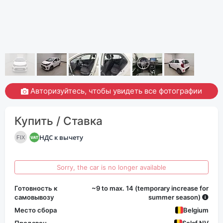
Авторизуйтесь, чтобы увидеть все фотографии
Купить / Ставка
НДС к вычету
FIX
Sorry, the car is no longer available
Готовность к
~9 to max. 14 (temporary increase for
самовывозу
summer season)
Место сбора
Belgium