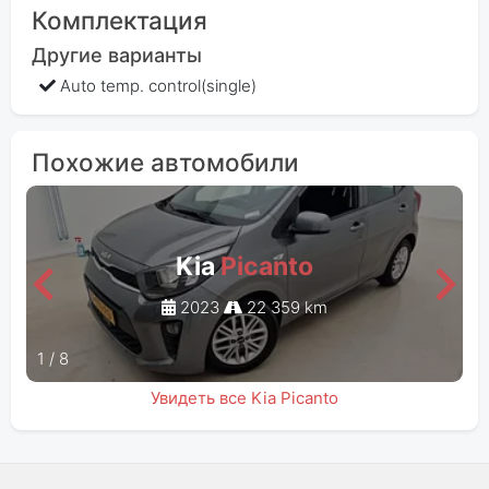
Комплектация
Другие варианты
Auto temp. control(single)
Похожие автомобили
Kia
Picanto
2023
22 359 km
1
/
8
Увидеть все Kia Picanto