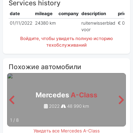
Services history
date
mileage
company
description
price
01/11/2022
24380 km
ruitenwisserblad
€ 0,00
voor
Войдите, чтобы увидеть полную историю
техобслуживаний
Похожие автомобили
Mercedes
A-Class
2022
48 990 km
1
/
8
Увидеть все Mercedes A-Class