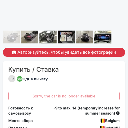
Авторизуйтесь, чтобы увидеть все фотографии
Купить / Ставка
НДС к вычету
FIX
Sorry, the car is no longer available
Готовность к
~9 to max. 14 (temporary increase for
самовывозу
summer season)
Место сбора
Belgium